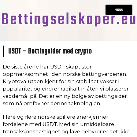
MENU
USDT – Bettingsider med crypto
De siste årene har USDT skapt stor
oppmerksomhet i den norske bettingverdenen.
Kryptovalutaen kjent for sin stabilitet vokser i
popularitet og endrer radikalt måten vi plasserer
veddemål på. Det er en ny bølge av bettingsider
som nå omfavner denne teknologien.
Flere og flere norske spillere anerkjenner
fordelene med USDT. Med sin umiddelbare
transaksjonshastighet og lave gebyrer er det ikke