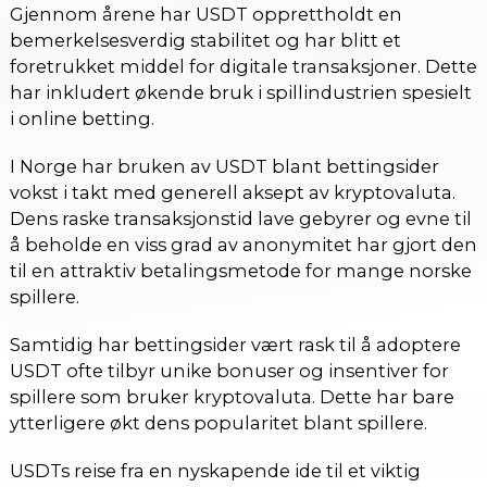
Gjennom årene har USDT opprettholdt en
bemerkelsesverdig stabilitet og har blitt et
foretrukket middel for digitale transaksjoner. Dette
har inkludert økende bruk i spillindustrien spesielt
i online betting.
I Norge har bruken av USDT blant bettingsider
vokst i takt med generell aksept av kryptovaluta.
Dens raske transaksjonstid lave gebyrer og evne til
å beholde en viss grad av anonymitet har gjort den
til en attraktiv betalingsmetode for mange norske
spillere.
Samtidig har bettingsider vært rask til å adoptere
USDT ofte tilbyr unike bonuser og insentiver for
spillere som bruker kryptovaluta. Dette har bare
ytterligere økt dens popularitet blant spillere.
USDTs reise fra en nyskapende ide til et viktig