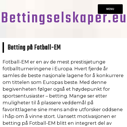
MENU
Betting på Fotball-EM
Fotball-EM er en av de mest prestisjetunge
fotballturneringene i Europa. Hvert fjerde år
samles de beste nasjonale lagene for å konkurrere
om tittelen som Europas beste. Med denne
begivenheten følger også et høydepunkt for
sportsentusiaster – betting. Mange ser etter
muligheter til å plassere veddemål på
favorittlagene sine mens andre utforsker oddsene
i håp om å vinne stort. Uansett motivasjonen er
betting på Fotball-EM blitt en integrert del av