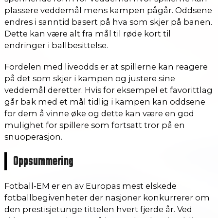
plassere veddemål mens kampen pågår. Oddsene
endres i sanntid basert på hva som skjer på banen.
Dette kan være alt fra mål til røde kort til
endringer i ballbesittelse.
Fordelen med liveodds er at spillerne kan reagere
på det som skjer i kampen og justere sine
veddemål deretter. Hvis for eksempel et favorittlag
går bak med et mål tidlig i kampen kan oddsene
for dem å vinne øke og dette kan være en god
mulighet for spillere som fortsatt tror på en
snuoperasjon.
Oppsummering
Fotball-EM er en av Europas mest elskede
fotballbegivenheter der nasjoner konkurrerer om
den prestisjetunge tittelen hvert fjerde år. Ved