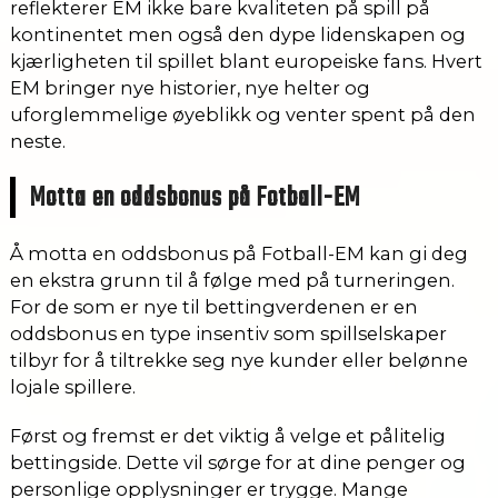
reflekterer EM ikke bare kvaliteten på spill på
kontinentet men også den dype lidenskapen og
kjærligheten til spillet blant europeiske fans. Hvert
EM bringer nye historier, nye helter og
uforglemmelige øyeblikk og venter spent på den
neste.
Motta en oddsbonus på Fotball-EM
Å motta en oddsbonus på Fotball-EM kan gi deg
en ekstra grunn til å følge med på turneringen.
For de som er nye til bettingverdenen er en
oddsbonus en type insentiv som spillselskaper
tilbyr for å tiltrekke seg nye kunder eller belønne
lojale spillere.
Først og fremst er det viktig å velge et pålitelig
bettingside. Dette vil sørge for at dine penger og
personlige opplysninger er trygge. Mange