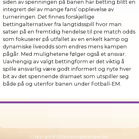
siden av spenningen på banen har betting blitt en
integrert del av mange fans’ opplevelse av
turneringen. Det finnes forskjellige
bettingalternativer fra langtidsspill hvor man
satser på en fremtidig hendelse til pre match odds
som fokuserer på utfallet av en enkelt kamp og
dynamiske liveodds som endres mens kampen
pågår. Med mulighetene følger også et ansvar.
Uavhengig av valgt bettingform er det viktig å
spille ansvarlig være godt informert og nyte hver
bit av det spennende dramaet som utspiller seg
både på og utenfor banen under Fotball-EM.
Copyright © 2026 Bettingselskaper.eu