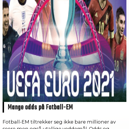
Mange odds på Fotball-EM
Fotball-EM tiltrekker seg ikke bare millioner av
seere men også utallige veddemål. Odds og