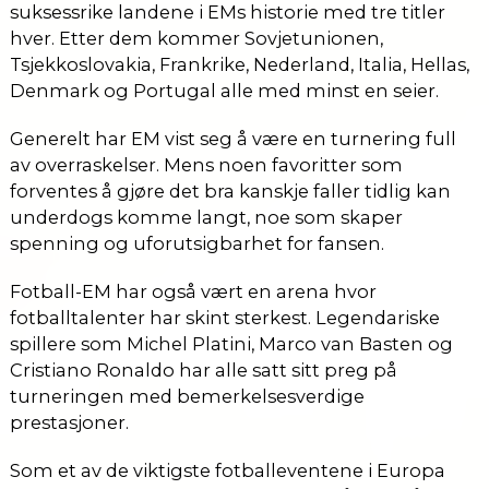
suksessrike landene i EMs historie med tre titler
hver. Etter dem kommer Sovjetunionen,
Tsjekkoslovakia, Frankrike, Nederland, Italia, Hellas,
Denmark og Portugal alle med minst en seier.
Generelt har EM vist seg å være en turnering full
av overraskelser. Mens noen favoritter som
forventes å gjøre det bra kanskje faller tidlig kan
underdogs komme langt, noe som skaper
spenning og uforutsigbarhet for fansen.
Fotball-EM har også vært en arena hvor
fotballtalenter har skint sterkest. Legendariske
spillere som Michel Platini, Marco van Basten og
Cristiano Ronaldo har alle satt sitt preg på
turneringen med bemerkelsesverdige
prestasjoner.
Som et av de viktigste fotballeventene i Europa